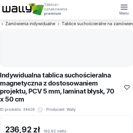
Tablice i
oznakowania
Menu
premium
Zamówienia indywidualne
Tablice suchościeralne na zamówien
Indywidualna tablica suchościeralna
magnetyczna z dostosowaniem
projektu, PCV 5 mm, laminat błysk, 70
x 50 cm
ID produktu:
34420
·
Producent:
Wally
236,92
zł
192,62 netto