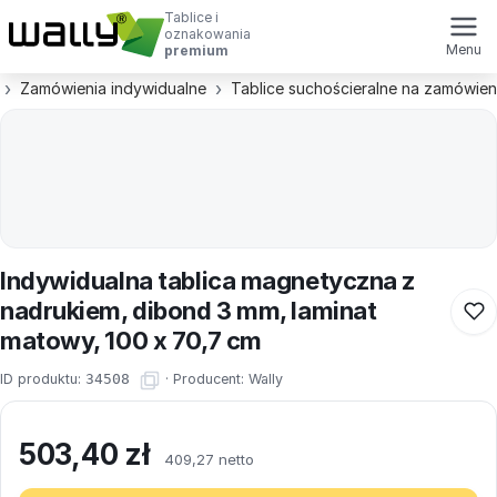
Tablice i
oznakowania
Menu
premium
Zamówienia indywidualne
Tablice suchościeralne na zamówien
Indywidualna tablica magnetyczna z
nadrukiem, dibond 3 mm, laminat
matowy, 100 x 70,7 cm
ID produktu:
34508
·
Producent:
Wally
503,40
zł
409,27 netto