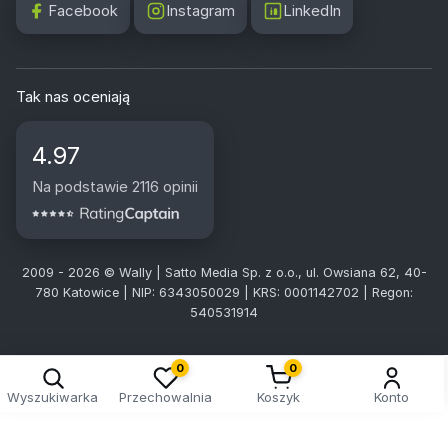
Facebook
Instagram
LinkedIn
Tak nas oceniają
4.97
Na podstawie 2116 opinii
2009 - 2026 © Wally | Satto Media Sp. z o.o., ul. Owsiana 62, 40-
780 Katowice | NIP: 6343050029 | KRS: 0001142702 | Regon:
540531914
0
0
Wyszukiwarka
Przechowalnia
Koszyk
Konto