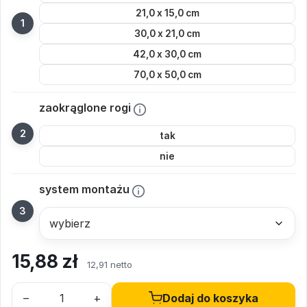
21,0 x 15,0 cm
30,0 x 21,0 cm
42,0 x 30,0 cm
70,0 x 50,0 cm
zaokrąglone rogi
tak
nie
system montażu
15,88
zł
12,91 netto
–
+
Dodaj do koszyka