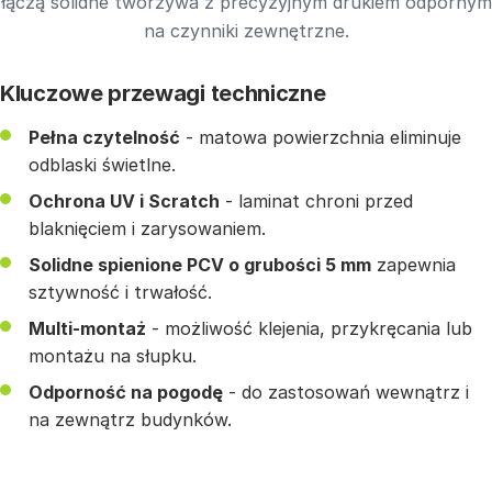
łączą solidne tworzywa z precyzyjnym drukiem odpornym
na czynniki zewnętrzne.
Kluczowe przewagi techniczne
Pełna czytelność
- matowa powierzchnia eliminuje
odblaski świetlne.
Ochrona UV i Scratch
- laminat chroni przed
blaknięciem i zarysowaniem.
Solidne spienione PCV o grubości 5 mm
zapewnia
sztywność i trwałość.
Multi-montaż
- możliwość klejenia, przykręcania lub
montażu na słupku.
Odporność na pogodę
- do zastosowań wewnątrz i
na zewnątrz budynków.