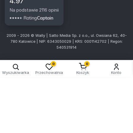
4.97
Na podstawie 2116 opinii
2009 - 2026 © Wally | Satto Media Sp. z o.o., ul. Owsiana 62, 40-
780 Katowice | NIP: 6343050029 | KRS: 0001142702 | Regon:
540531914
0
0
Wyszukiwarka
Przechowalnia
Koszyk
Konto