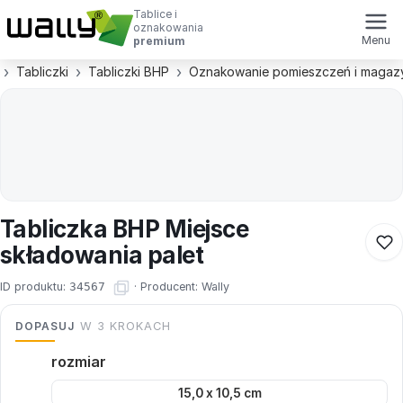
Tablice i
oznakowania
Menu
premium
Tabliczki
Tabliczki BHP
Oznakowanie pomieszczeń i maga
Tabliczka BHP Miejsce
składowania palet
ID produktu:
34567
·
Producent:
Wally
DOPASUJ
W 3 KROKACH
rozmiar
15,0 x 10,5 cm