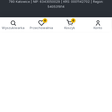
780 Katowice | NIP: 6343050029 | KRS: 0001142702 | Regon:
540531914
0
0
Wyszukiwarka
Przechowalnia
Koszyk
Konto