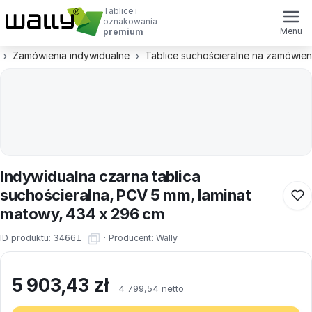
Tablice i
oznakowania
Menu
premium
Zamówienia indywidualne
Tablice suchościeralne na zamówien
Indywidualna czarna tablica
suchościeralna, PCV 5 mm, laminat
matowy, 434 x 296 cm
ID produktu:
34661
·
Producent:
Wally
5 903,43
zł
4 799,54 netto