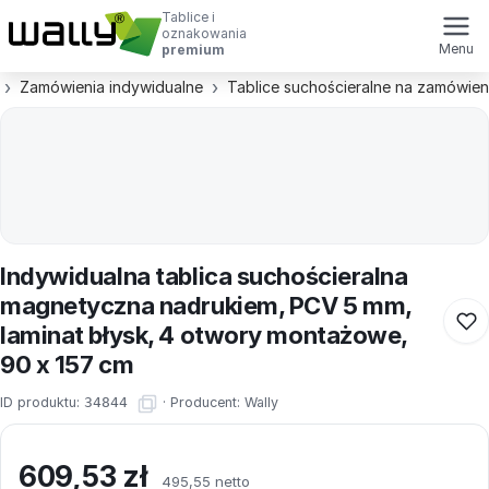
Tablice i
oznakowania
Menu
premium
Zamówienia indywidualne
Tablice suchościeralne na zamówien
Indywidualna tablica suchościeralna
magnetyczna nadrukiem, PCV 5 mm,
laminat błysk, 4 otwory montażowe,
90 x 157 cm
ID produktu:
34844
·
Producent:
Wally
609,53
zł
495,55 netto