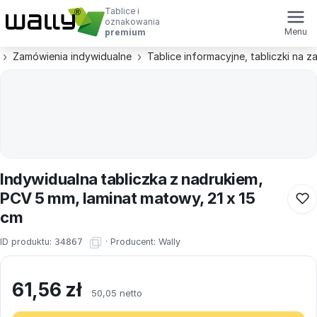
Tablice i
oznakowania
Menu
premium
Zamówienia indywidualne
Tablice informacyjne, tabliczki na 
Indywidualna tabliczka z nadrukiem,
PCV 5 mm, laminat matowy, 21 x 15
cm
ID produktu:
34867
·
Producent:
Wally
61,56
zł
50,05 netto