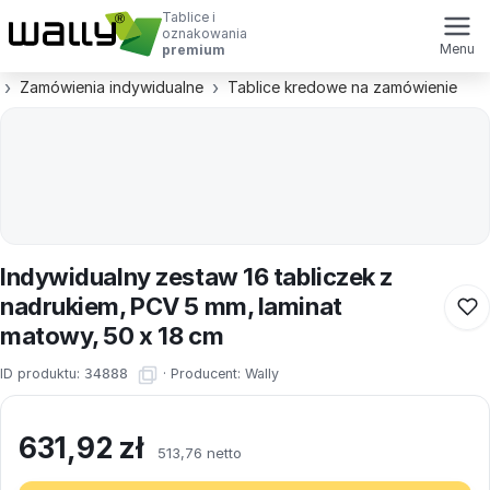
Tablice i
oznakowania
Menu
premium
Zamówienia indywidualne
Tablice kredowe na zamówienie
Indywidualny zestaw 16 tabliczek z
nadrukiem, PCV 5 mm, laminat
matowy, 50 x 18 cm
ID produktu:
34888
·
Producent:
Wally
631,92
zł
513,76 netto