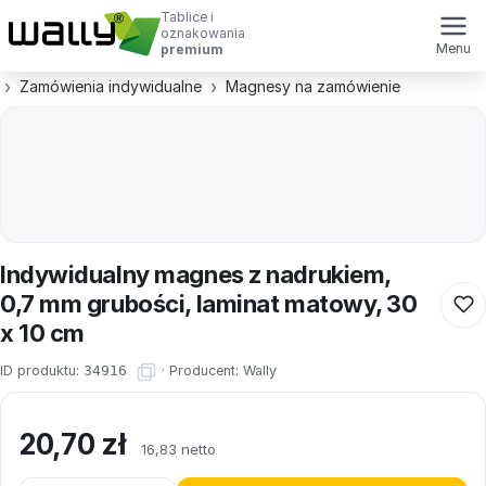
Tablice i
oznakowania
Menu
premium
Zamówienia indywidualne
Magnesy na zamówienie
Indywidualny magnes z nadrukiem,
0,7 mm grubości, laminat matowy, 30
x 10 cm
ID produktu:
34916
·
Producent:
Wally
20,70
zł
16,83 netto