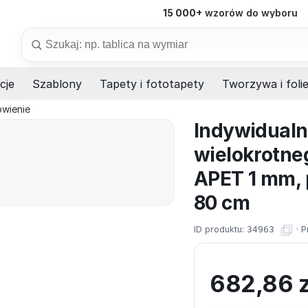
15 000+
wzorów do wyboru
98%
dostaw na czas
Szukaj
cje
Szablony
Tapety i fototapety
Tworzywa i foli
ówienie
Indywidualn
wielokrotne
APET 1 mm, 
80 cm
ID produktu:
34963
·
P
682,86