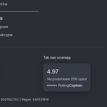
entów
2B
ugowe
dukcyjne
Tak nas oceniają
4.97
Na podstawie 2116 opinii
S: 0001142702 | Regon: 540531914