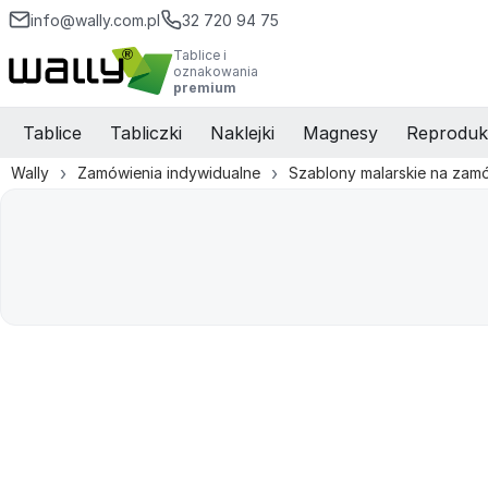
info@wally.com.pl
32 720 94 75
Tablice i
oznakowania
premium
Tablice
Tabliczki
Naklejki
Magnesy
Reproduk
Wally
Zamówienia indywidualne
Szablony malarskie na zam