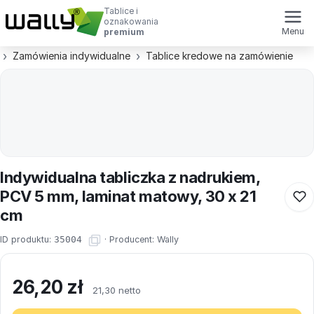
Tablice i
oznakowania
Menu
premium
Zamówienia indywidualne
Tablice kredowe na zamówienie
Indywidualna tabliczka z nadrukiem,
PCV 5 mm, laminat matowy, 30 x 21
cm
ID produktu:
35004
·
Producent:
Wally
26,20
zł
21,30 netto