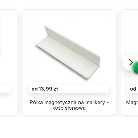
od 13,99 zł
od 
4
Półka magnetyczna na markery -
Magn
kość słoniowa