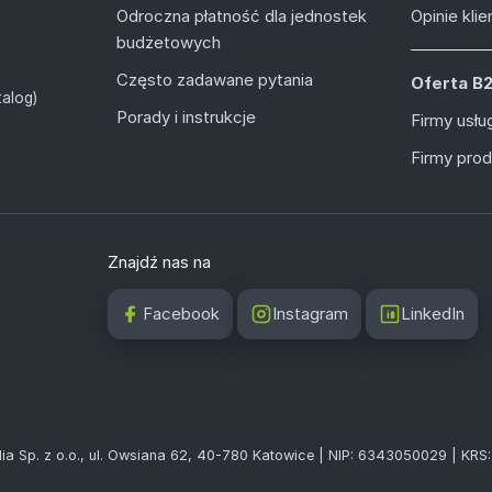
Odroczna płatność dla jednostek
Opinie kli
budżetowych
Często zadawane pytania
Oferta B
alog)
Porady i instrukcje
Firmy usł
Firmy pro
Znajdź nas na
Facebook
Instagram
LinkedIn
ia Sp. z o.o., ul. Owsiana 62, 40-780 Katowice | NIP: 6343050029 | KR