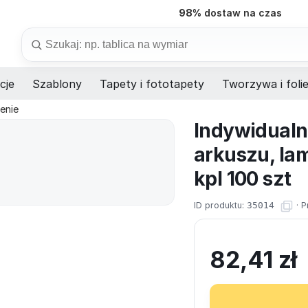
98%
dostaw na czas
Szukaj
cje
Szablony
Tapety i fototapety
Tworzywa i foli
enie
Indywidualn
arkuszu, lam
kpl 100 szt
ID produktu:
35014
·
P
82,41
zł