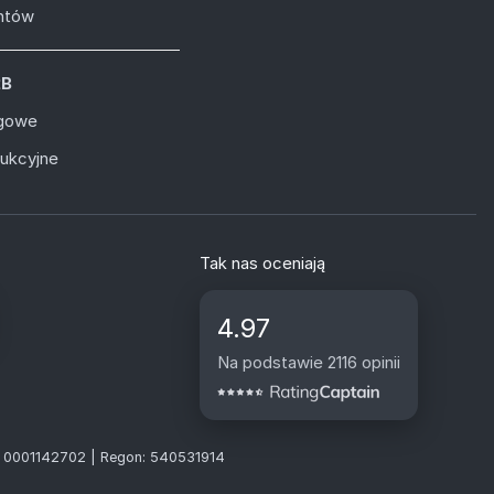
entów
2B
ugowe
dukcyjne
Tak nas oceniają
4.97
Na podstawie 2116 opinii
S: 0001142702 | Regon: 540531914