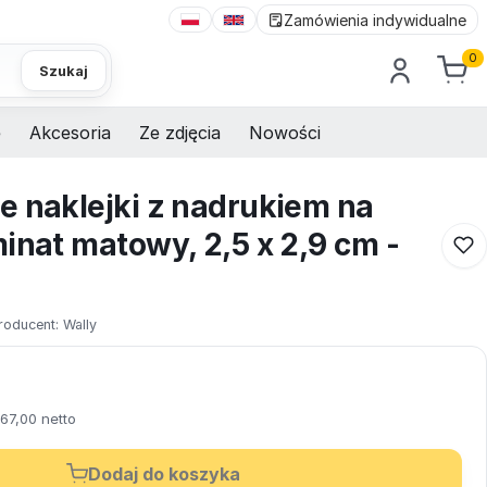
Zamówienia indywidualne
0
Szukaj
e
Akcesoria
Ze zdjęcia
Nowości
e naklejki z nadrukiem na
inat matowy, 2,5 x 2,9 cm -
roducent:
Wally
67,00 netto
Dodaj do koszyka