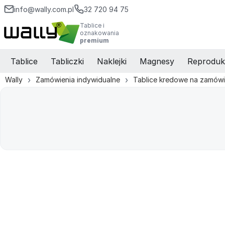
info@wally.com.pl
32 720 94 75
Tablice i
oznakowania
premium
Tablice
Tabliczki
Naklejki
Magnesy
Reproduk
Wally
Zamówienia indywidualne
Tablice kredowe na zamówi