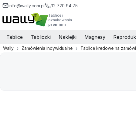
info@wally.com.pl
32 720 94 75
Tablice i
oznakowania
premium
Tablice
Tabliczki
Naklejki
Magnesy
Reproduk
Wally
Zamówienia indywidualne
Tablice kredowe na zamówi