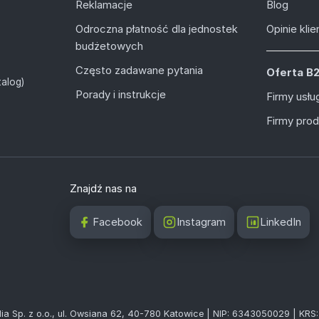
Reklamacje
Blog
Odroczna płatność dla jednostek
Opinie kli
budżetowych
Często zadawane pytania
Oferta B
alog)
Porady i instrukcje
Firmy usł
Firmy pro
Znajdź nas na
Facebook
Instagram
LinkedIn
ia Sp. z o.o., ul. Owsiana 62, 40-780 Katowice | NIP: 6343050029 | KR