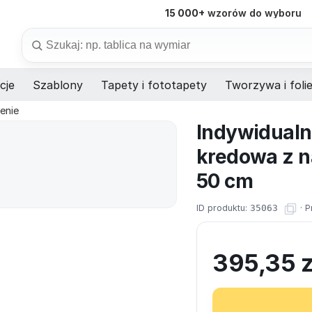
15 000+
wzorów do wyboru
98%
dostaw na czas
Szukaj
cje
Szablony
Tapety i fototapety
Tworzywa i foli
enie
Indywidualn
kredowa z n
50 cm
ID produktu:
35063
·
P
395,35
z