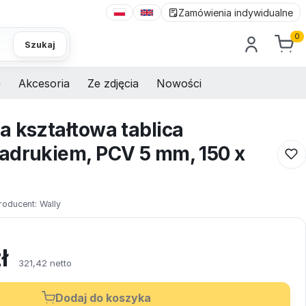
Zamówienia indywidualne
0
Szukaj
e
Akcesoria
Ze zdjęcia
Nowości
a kształtowa tablica
adrukiem, PCV 5 mm, 150 x
roducent:
Wally
ł
321,42 netto
Dodaj do koszyka