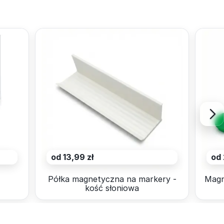
od 13,99 zł
od 
4
Półka magnetyczna na markery -
Magn
kość słoniowa