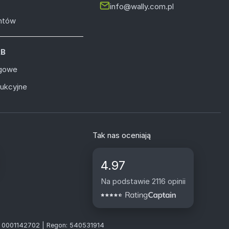
info@wally.com.pl
entów
2B
ugowe
dukcyjne
Tak nas oceniają
4.97
Na podstawie 2116 opinii
S: 0001142702 | Regon: 540531914