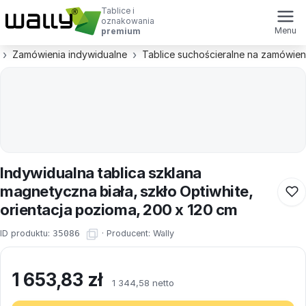
Tablice i
oznakowania
Menu
premium
Zamówienia indywidualne
Tablice suchościeralne na zamówien
Indywidualna tablica szklana
magnetyczna biała, szkło Optiwhite,
orientacja pozioma, 200 x 120 cm
ID produktu:
35086
·
Producent:
Wally
1 653,83
zł
1 344,58 netto