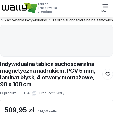
Tablice i
oznakowania
Menu
premium
Zamówienia indywidualne
Tablice suchościeralne na zamówien
Indywidualna tablica suchościeralna
magnetyczna nadrukiem, PCV 5 mm,
laminat błysk, 4 otwory montażowe,
90 x 108 cm
ID produktu:
35154
·
Producent:
Wally
509,95
zł
414,59 netto