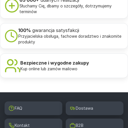
65 000+
udanych realizacji
Słuchamy Cię, dbamy o szczegóły, dotrzymujemy
terminów
100%
gwarancja satysfakcji
Przyjacielska obsługa, fachowe doradztwo i znakomite
produkty
Bezpieczne i wygodne zakupy
Kup online lub zamów mailowo
FAQ
Dostawa
Kontakt
B2B