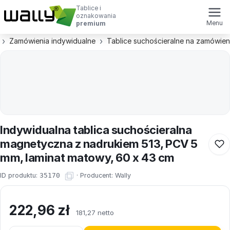
Tablice i
oznakowania
Menu
premium
Zamówienia indywidualne
Tablice suchościeralne na zamówien
Indywidualna tablica suchościeralna
magnetyczna z nadrukiem 513, PCV 5
mm, laminat matowy, 60 x 43 cm
ID produktu:
35170
·
Producent:
Wally
222,96
zł
181,27 netto