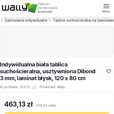
Tablice i
oznakowania
Menu
premium
Zamówienia indywidualne
Tablice suchościeralne na zamówien
Indywidualna biała tablica
suchościeralna, usztywniona Dibond
3 mm, laminat błysk, 120 x 80 cm
ID produktu:
35171
·
Producent:
Wally
463,13
zł
376,53 netto