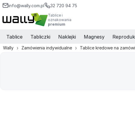
info@wally.com.pl
32 720 94 75
Tablice i
oznakowania
premium
Tablice
Tabliczki
Naklejki
Magnesy
Reproduk
Wally
Zamówienia indywidualne
Tablice kredowe na zamówi