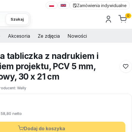
Zamówienia indywidualne
0
Szukaj
e
Akcesoria
Ze zdjęcia
Nowości
a tabliczka z nadrukiem i
em projektu, PCV 5 mm,
owy, 30 x 21 cm
roducent:
Wally
58,80 netto
Dodaj do koszyka