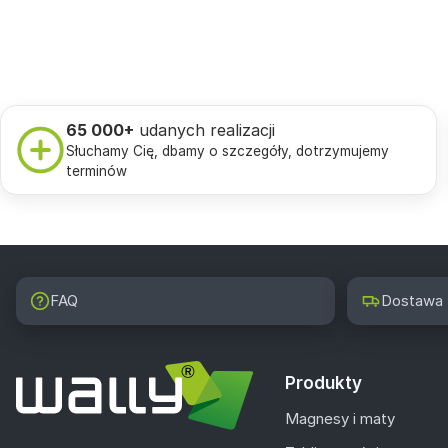
65 000+
udanych realizacji
Słuchamy Cię, dbamy o szczegóły, dotrzymujemy
terminów
FAQ
Dostawa
Produkty
Magnesy i maty