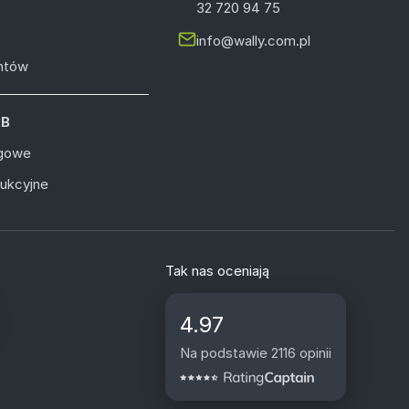
32 720 94 75
info@wally.com.pl
entów
2B
ugowe
dukcyjne
Tak nas oceniają
4.97
Na podstawie 2116 opinii