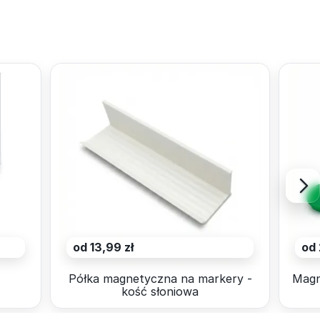
od 13,99 zł
od 
4
Półka magnetyczna na markery -
Magn
kość słoniowa