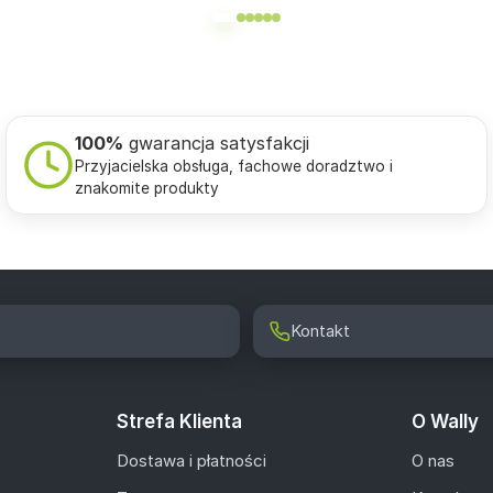
100%
gwarancja satysfakcji
Przyjacielska obsługa, fachowe doradztwo i
znakomite produkty
Kontakt
Strefa Klienta
O Wally
Dostawa i płatności
O nas