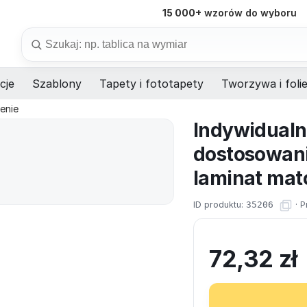
15 000+
wzorów do wyboru
98%
dostaw na czas
Szukaj
cje
Szablony
Tapety i fototapety
Tworzywa i foli
enie
Indywidualn
dostosowani
laminat mat
ID produktu:
35206
·
P
72,32
zł