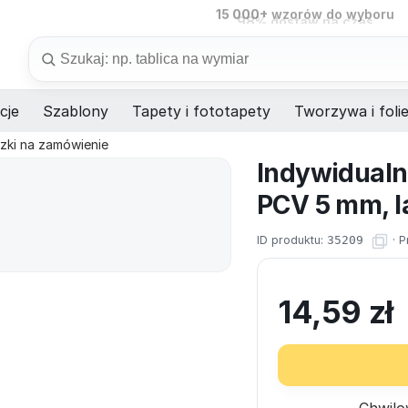
15 000+
wzorów do wyboru
98%
dostaw na czas
Szukaj
cje
Szablony
Tapety i fototapety
Tworzywa i foli
czki na zamówienie
Indywidualn
PCV 5 mm, l
ID produktu:
35209
·
P
14,59
zł
Chwilo