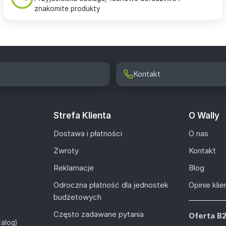
znakomite produkty
Kontakt
Strefa Klienta
O Wally
Dostawa i płatności
O nas
Zwroty
Kontakt
Reklamacje
Blog
Odroczna płatność dla jednostek
Opinie kli
budżetowych
Często zadawane pytania
Oferta B
alog)