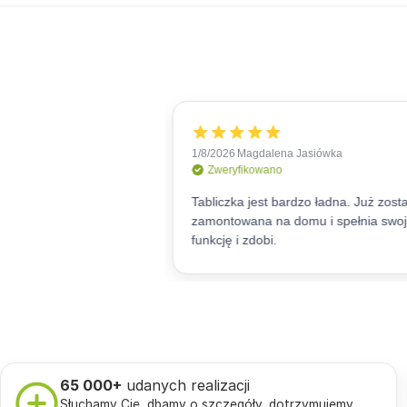
65 000+
udanych realizacji
Słuchamy Cię, dbamy o szczegóły, dotrzymujemy