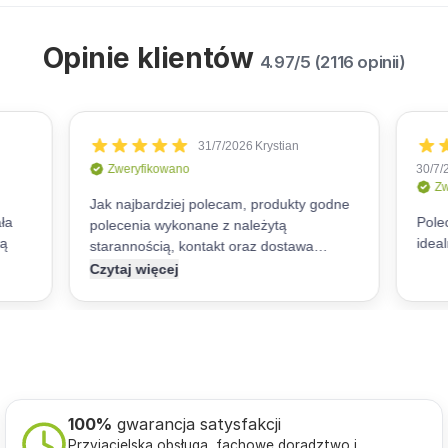
Opinie klientów
4.97/5 (2116 opinii)
100%
gwarancja satysfakcji
Przyjacielska obsługa, fachowe doradztwo i