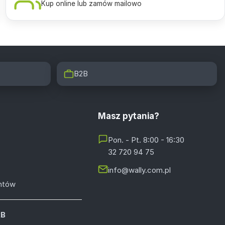
Kup online lub zamów mailowo
B2B
Masz pytania?
Pon. - Pt. 8:00 - 16:30
32 720 94 75
info@wally.com.pl
entów
2B