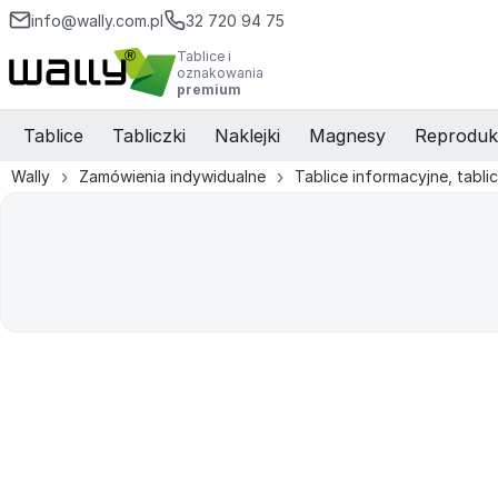
info@wally.com.pl
32 720 94 75
Tablice i
oznakowania
premium
Tablice
Tabliczki
Naklejki
Magnesy
Reproduk
Wally
Zamówienia indywidualne
Tablice informacyjne, tabli