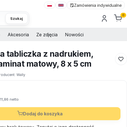
Zamówienia indywidualne
0
Szukaj
e
Akcesoria
Ze zdjęcia
Nowości
a tabliczka z nadrukiem,
aminat matowy, 8 x 5 cm
roducent:
Wally
11,86 netto
Dodaj do koszyka
wy brak towaru.
Zapytaj
o jego dostępność.