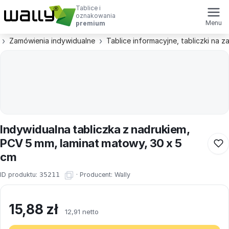
Tablice i
oznakowania
Menu
premium
Zamówienia indywidualne
Tablice informacyjne, tabliczki na 
Indywidualna tabliczka z nadrukiem,
PCV 5 mm, laminat matowy, 30 x 5
cm
ID produktu:
35211
·
Producent:
Wally
15,88
zł
12,91 netto