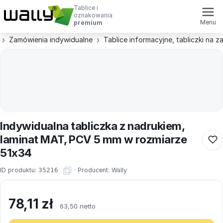
Tablice i
oznakowania
Menu
premium
Zamówienia indywidualne
Tablice informacyjne, tabliczki na 
Indywidualna tabliczka z nadrukiem,
laminat MAT, PCV 5 mm w rozmiarze
51x34
ID produktu:
35216
·
Producent:
Wally
78,11
zł
63,50 netto