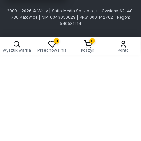
2009 - 2026 © Wally | Satto Media Sp. z o.o., ul. Owsiana 62, 40-
780 Katowice | NIP: 6343050029 | KRS: 0001142702 | Regon:
540531914
0
0
Wyszukiwarka
Przechowalnia
Koszyk
Konto