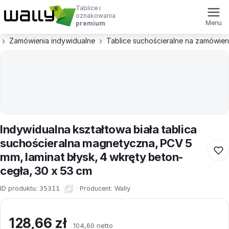
Tablice i
oznakowania
Menu
premium
Zamówienia indywidualne
Tablice suchościeralne na zamówien
Indywidualna kształtowa biała tablica
suchościeralna magnetyczna, PCV 5
mm, laminat błysk, 4 wkręty beton-
cegła, 30 x 53 cm
ID produktu:
35311
·
Producent:
Wally
128,66
zł
104,60 netto