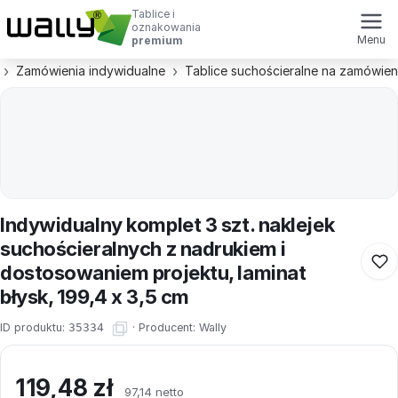
Tablice i
oznakowania
Menu
premium
Zamówienia indywidualne
Tablice suchościeralne na zamówien
Indywidualny komplet 3 szt. naklejek
suchościeralnych z nadrukiem i
dostosowaniem projektu, laminat
błysk, 199,4 x 3,5 cm
ID produktu:
35334
·
Producent:
Wally
119,48
zł
97,14 netto