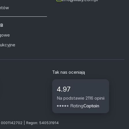
entów
2B
ugowe
dukcyjne
Tak nas oceniają
4.97
Na podstawie 2116 opinii
S: 0001142702 | Regon: 540531914