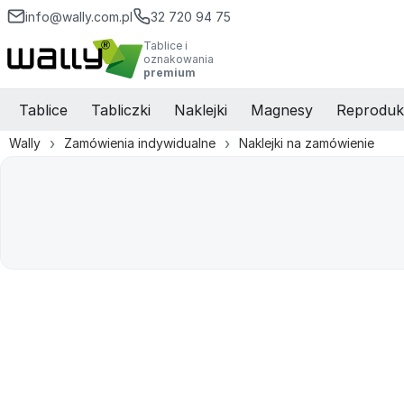
info@wally.com.pl
32 720 94 75
Tablice i
oznakowania
premium
Tablice
Tabliczki
Naklejki
Magnesy
Reproduk
Wally
Zamówienia indywidualne
Naklejki na zamówienie