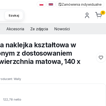
Zamówienia indywidualne
0
Szukaj
e
Akcesoria
Ze zdjęcia
Nowości
a naklejka kształtowa w
lonym z dostosowaniem
owierzchnia matowa, 140 x
roducent:
Wally
ł
122,78 netto