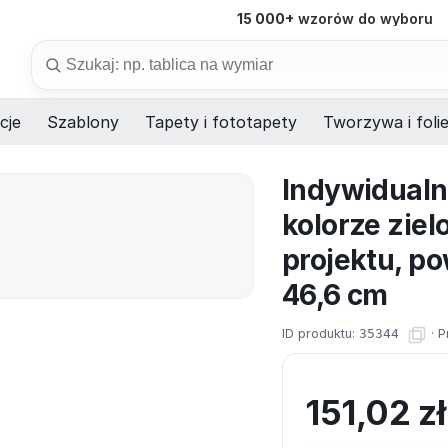
15 000+
wzorów do wyboru
98%
dostaw na czas
Szukaj
cje
Szablony
Tapety i fototapety
Tworzywa i foli
Indywidualn
kolorze zie
projektu, p
46,6 cm
ID produktu:
35344
·
P
151,02
z