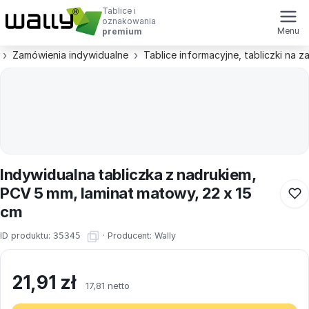
Tablice i
oznakowania
Menu
premium
Zamówienia indywidualne
Tablice informacyjne, tabliczki na 
Indywidualna tabliczka z nadrukiem,
PCV 5 mm, laminat matowy, 22 x 15
cm
ID produktu:
35345
·
Producent:
Wally
21,91
zł
17,81 netto