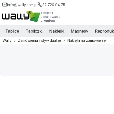
info@wally.com.pl
32 720 94 75
Tablice i
oznakowania
premium
Tablice
Tabliczki
Naklejki
Magnesy
Reproduk
Wally
Zamówienia indywidualne
Naklejki na zamówienie