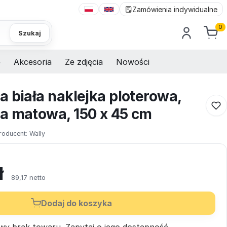
Zamówienia indywidualne
0
Szukaj
e
Akcesoria
Ze zdjęcia
Nowości
 biała naklejka ploterowa,
a matowa, 150 x 45 cm
roducent:
Wally
ł
89,17 netto
Dodaj do koszyka
wy brak towaru.
Zapytaj
o jego dostępność.