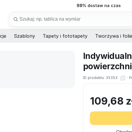
98%
dostaw na czas
Szukaj
cje
Szablony
Tapety i fototapety
Tworzywa i foli
Indywidualna
powierzchni
ID produktu:
35353
·
P
109,68
z
Chwilo