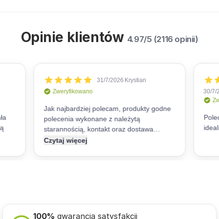
Opinie klientów
4.97/5 (2116 opinii)
100%
gwarancja satysfakcji