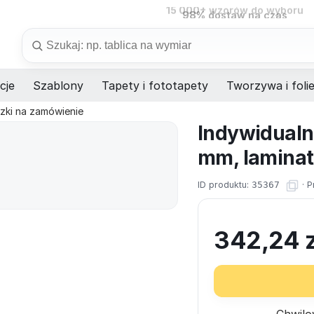
98%
dostaw na czas
Szukaj
cje
Szablony
Tapety i fototapety
Tworzywa i foli
czki na zamówienie
Indywidualn
mm, laminat
ID produktu:
35367
·
P
342,24
Chwilo