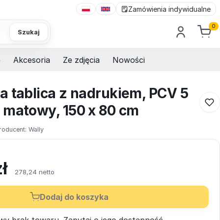
Zamówienia indywidualne
0
Szukaj
e
Akcesoria
Ze zdjęcia
Nowości
a tablica z nadrukiem, PCV 5
 matowy, 150 x 80 cm
roducent:
Wally
zł
278,24 netto
Dodaj do koszyka
wy brak towaru.
Zapytaj
o jego dostępność.