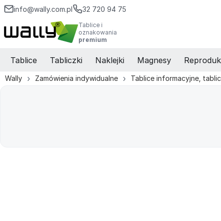
info@wally.com.pl
32 720 94 75
Tablice i
oznakowania
premium
Tablice
Tabliczki
Naklejki
Magnesy
Reproduk
Wally
Zamówienia indywidualne
Tablice informacyjne, tabli