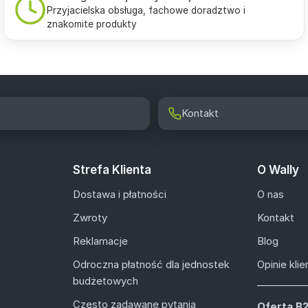
Przyjacielska obsługa, fachowe doradztwo i
znakomite produkty
Kontakt
Strefa Klienta
O Wally
Dostawa i płatności
O nas
Zwroty
Kontakt
Reklamacje
Blog
Odroczna płatność dla jednostek
Opinie kli
budżetowych
Często zadawane pytania
Oferta B