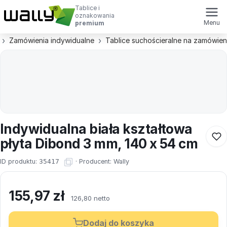
Tablice i
oznakowania
Menu
premium
Zamówienia indywidualne
Tablice suchościeralne na zamówien
Indywidualna biała kształtowa
płyta Dibond 3 mm, 140 x 54 cm
ID produktu:
35417
·
Producent:
Wally
155,97
zł
126,80 netto
Dodaj do koszyka