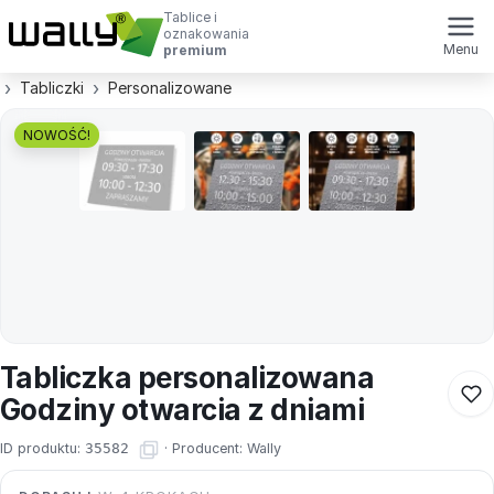
Tablice i
oznakowania
Menu
premium
Tabliczki
Personalizowane
NOWOŚĆ!
Tabliczka personalizowana
Godziny otwarcia z dniami
ID produktu:
35582
·
Producent:
Wally