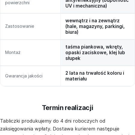
antyrefleksyjny (odporność
powierzchni
UV i mechaniczna)
wewnątrz i na zewnątrz
Zastosowanie
(hale, magazyny, parkingi,
biura)
taśma piankowa, wkręty,
Montaż
opaski zaciskowe, klej lub
słupek
2 lata na trwałość koloru i
Gwarancja jakości
materiału
Termin realizacji
Tabliczki produkujemy do 4 dni roboczych od
zaksięgowania wpłaty. Dostawa kurierem następuje