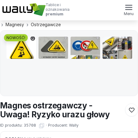
Tablice i
oznakowania
Menu
premium
Magnesy
Ostrzegawcze
NOWOŚĆ!
Magnes ostrzegawczy -
Uwaga! Ryzyko urazu głowy
ID produktu:
35708
·
Producent:
Wally