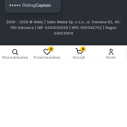
2009 - 2026 © Wally | Satto Media Sp. z o.o., ul. Owsiana 62, 40-
780 Katowice | NIP: 6343050029 | KRS: 0001142702 | Regon:
540531914
0
0
Wyszukiwarka
Przechowalnia
Koszyk
Konto