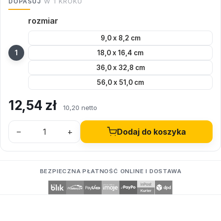
DOPASUJ
W 1 KROKU
rozmiar
9,0 x 8,2 cm
18,0 x 16,4 cm
36,0 x 32,8 cm
56,0 x 51,0 cm
12,54
zł
10,20 netto
–
+
Dodaj do koszyka
BEZPIECZNA PŁATNOŚĆ ONLINE I DOSTAWA