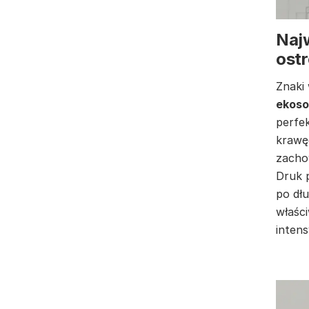
Naj
ostr
Znaki
ekoso
perfek
krawęd
zacho
Druk 
po dłu
właśc
inten