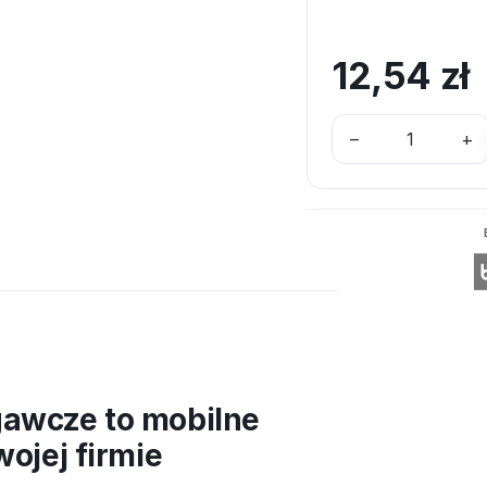
12,54
zł
–
+
awcze to mobilne
ojej firmie