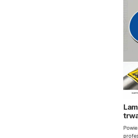
Lam
trw
Powie
profe