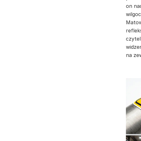
on na
wilgo
Matow
reflek
czyte
widze
na ze