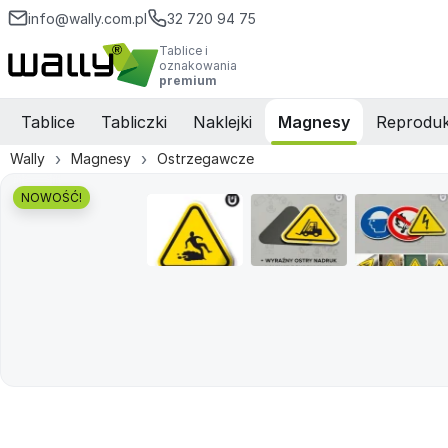
info@wally.com.pl
32 720 94 75
Tablice i
oznakowania
premium
Tablice
Tabliczki
Naklejki
Magnesy
Reproduk
Wally
Magnesy
Ostrzegawcze
NOWOŚĆ!