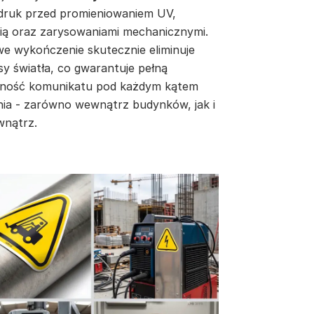
druk przed promieniowaniem UV,
cią oraz zarysowaniami mechanicznymi.
e wykończenie skutecznie eliminuje
sy światła, co gwarantuje pełną
lność komunikatu pod każdym kątem
nia - zarówno wewnątrz budynków, jak i
wnątrz.