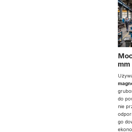
Moc
mm
Używa
magne
grubo
do po
nie pr
odpor
go dow
ekono