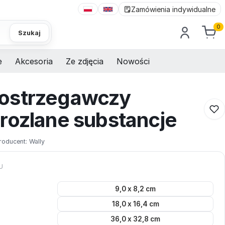
Zamówienia indywidualne
0
Szukaj
e
Akcesoria
Ze zdjęcia
Nowości
ostrzegawczy
rozlane substancje
roducent:
Wally
U
9,0 x 8,2 cm
18,0 x 16,4 cm
36,0 x 32,8 cm