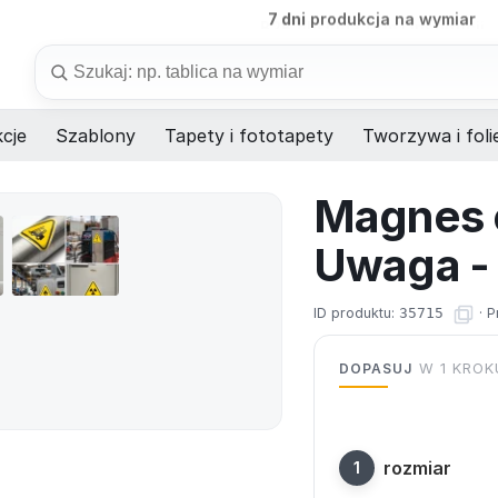
B2B
obsługa firm i instytucji
Szukaj
cje
Szablony
Tapety i fototapety
Tworzywa i foli
Magnes 
Uwaga - 
ID produktu:
35715
·
P
DOPASUJ
W 1 KROK
rozmiar