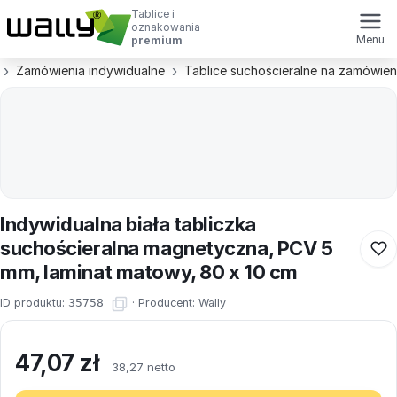
Tablice i
oznakowania
Menu
premium
Zamówienia indywidualne
Tablice suchościeralne na zamówien
Indywidualna biała tabliczka
suchościeralna magnetyczna, PCV 5
mm, laminat matowy, 80 x 10 cm
ID produktu:
35758
·
Producent:
Wally
47,07
zł
38,27 netto