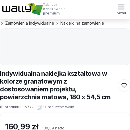
Tablice i
oznakowania
Menu
premium
Zamówienia indywidualne
Naklejki na zamówienie
Indywidualna naklejka kształtowa w
kolorze granatowym z
dostosowaniem projektu,
powierzchnia matowa, 180 x 54,5 cm
ID produktu:
35777
·
Producent:
Wally
160,99
zł
130,89 netto