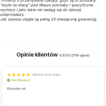
Prosimy o przemyślane zakupy, gdyż są to produkty
"szyte na miarę" pod Wasze potrzeby i specyficzne
wymiary i jako takie nie nadają się do dalszej
odsprzedaży.
Jak zawsze objęte są pełną 24 miesięczną gwarancję.
Opinie klientów
4.97/5 (2116 opinii)