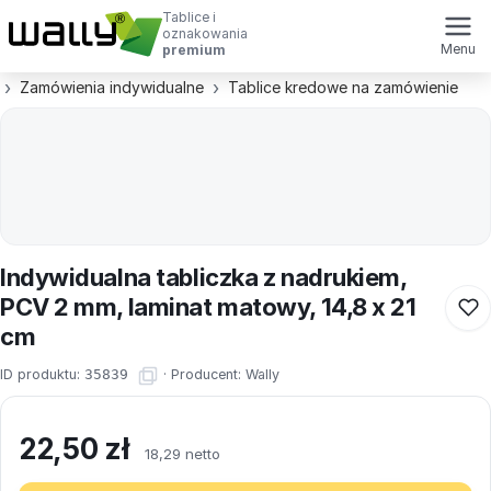
Tablice i
oznakowania
Menu
premium
Zamówienia indywidualne
Tablice kredowe na zamówienie
Indywidualna tabliczka z nadrukiem,
PCV 2 mm, laminat matowy, 14,8 x 21
cm
ID produktu:
35839
·
Producent:
Wally
22,50
zł
18,29 netto