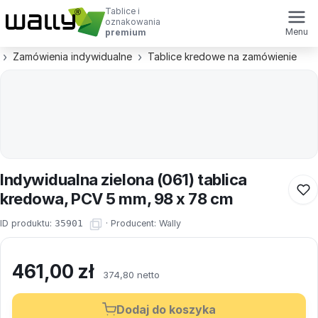
Tablice i
oznakowania
Menu
premium
Zamówienia indywidualne
Tablice kredowe na zamówienie
Indywidualna zielona (061) tablica
kredowa, PCV 5 mm, 98 x 78 cm
ID produktu:
35901
·
Producent:
Wally
461,00
zł
374,80 netto
Dodaj do koszyka