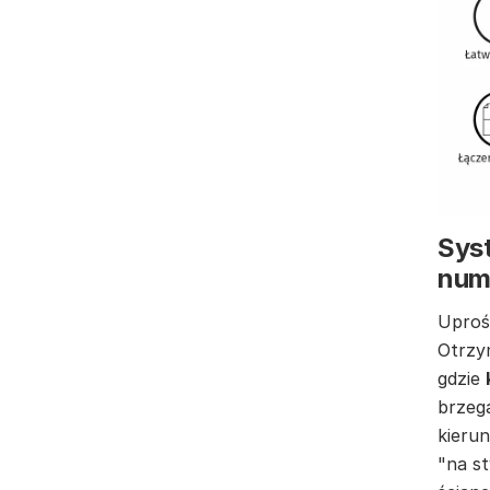
Syst
num
Uproś
Otrzy
gdzie
brzeg
kierun
"na st