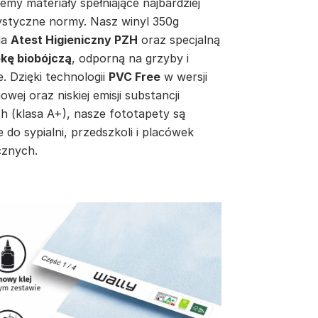
emy materiały spełniające najbardziej
ystyczne normy. Nasz winyl 350g
da
Atest Higieniczny PZH
oraz specjalną
kę biobójczą
, odporną na grzyby i
e. Dzięki technologii
PVC Free
w wersji
inowej oraz niskiej emisji substancji
h (klasa A+), nasze fototapety są
e do sypialni, przedszkoli i placówek
znych.