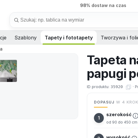
7 dni
produkcja na wymiar
Szukaj
cje
Szablony
Tapety i fototapety
Tworzywa i foli
ta
Tapeta n
papugi po
ID produktu:
35920
·
P
DOPASUJ
W 4 KRO
szerokość
od 90 do 450 cm
wysokość