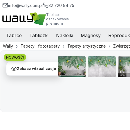
info@wally.com.pl
32 720 94 75
Tablice i
oznakowania
premium
Tablice
Tabliczki
Naklejki
Magnesy
Reproduk
Wally
Tapety i fototapety
Tapety artystyczne
Zwierzę
NOWOŚĆ!
Zobacz wizualizacje