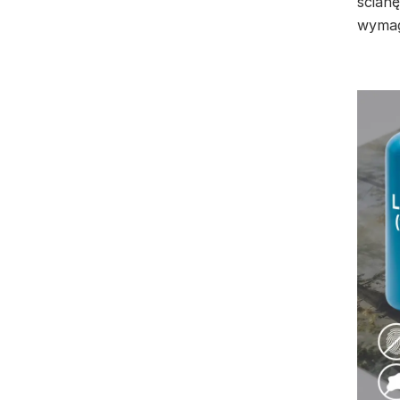
ścianę
wymag