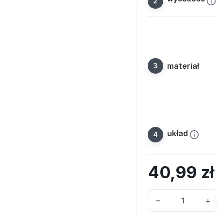
materiał
układ
40,99
z
–
+