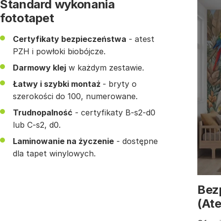
Standard wykonania
fototapet
Certyfikaty bezpieczeństwa
- atest
PZH i powłoki biobójcze.
Darmowy klej
w każdym zestawie.
Łatwy i szybki montaż
- bryty o
szerokości do 100, numerowane.
Trudnopalność
- certyfikaty B-s2-d0
lub C-s2, d0.
Laminowanie na życzenie
- dostępne
dla tapet winylowych.
Bez
(At