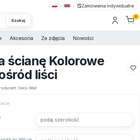
Zamówienia indywidualne
0
Szukaj
e
Akcesoria
Ze zdjęcia
Nowości
a ścianę Kolorowe
śród liści
roducent:
Deco Wall
KACH
od 60 do 300 cm