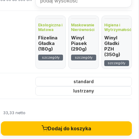
Ekologiczna i
Maskowanie
Higiena i
Matowa
Nierówności
Wytrzymałość
Flizelina
Winyl
Winyl
Gładka
Piasek
Gładki
(180g)
(290g)
PZH
(350g)
szczegóły
szczegóły
szczegóły
standard
lustrzany
ł
33,33 netto
Dodaj do koszyka