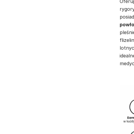
Oferuj
rygor
posia
powło
pleśni
flizel
lotnyc
idealn
medyc