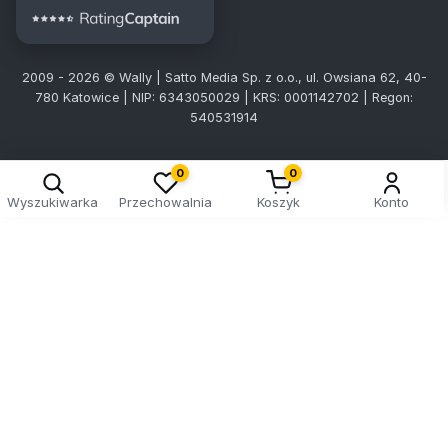
2009 - 2026 © Wally | Satto Media Sp. z o.o., ul. Owsiana 62, 40-
780 Katowice | NIP: 6343050029 | KRS: 0001142702 | Regon:
540531914
0
0
Wyszukiwarka
Przechowalnia
Koszyk
Konto