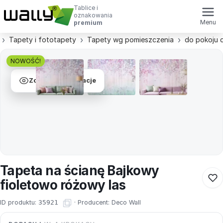
Tablice i
oznakowania
Menu
premium
Tapety i fototapety
Tapety wg pomieszczenia
do pokoju 
NOWOŚĆ!
Zobacz wizualizacje
Tapeta na ścianę Bajkowy
fioletowo różowy las
ID produktu:
35921
·
Producent:
Deco Wall