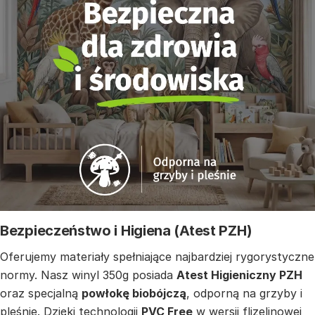
Bezpieczeństwo i Higiena (Atest PZH)
Oferujemy materiały spełniające najbardziej rygorystyczne
normy. Nasz winyl 350g posiada
Atest Higieniczny PZH
oraz specjalną
powłokę biobójczą
, odporną na grzyby i
pleśnie. Dzięki technologii
PVC Free
w wersji flizelinowej