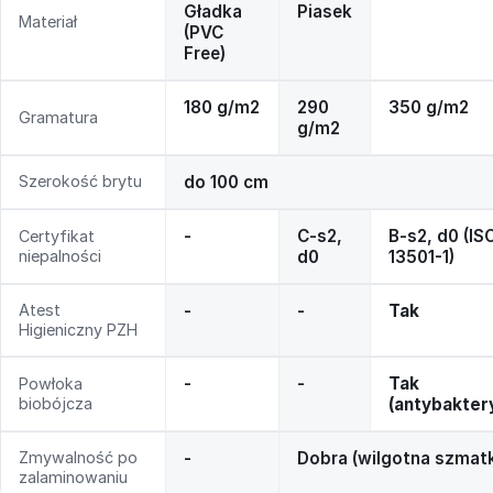
Gładka
Piasek
Materiał
(PVC
Free)
180 g/m2
290
350 g/m2
Gramatura
g/m2
Szerokość brytu
do 100 cm
-
C-s2,
B-s2, d0 (IS
Certyfikat
niepalności
d0
13501-1)
Atest
-
-
Tak
Higieniczny PZH
-
-
Tak
Powłoka
biobójcza
(antybakter
Zmywalność po
-
Dobra (wilgotna szmat
zalaminowaniu