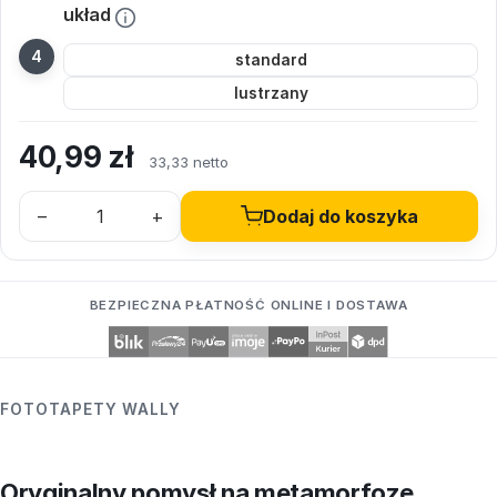
układ
standard
lustrzany
40,99
zł
33,33 netto
–
+
Dodaj do koszyka
BEZPIECZNA PŁATNOŚĆ ONLINE I DOSTAWA
FOTOTAPETY WALLY
Oryginalny pomysł na metamorfozę