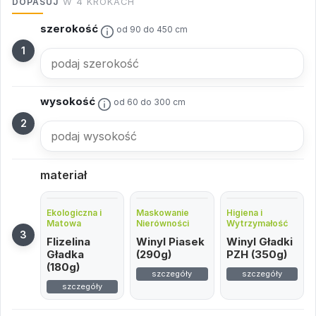
DOPASUJ
W 4 KROKACH
szerokość
od 90 do 450 cm
wysokość
od 60 do 300 cm
materiał
Ekologiczna i
Maskowanie
Higiena i
Matowa
Nierówności
Wytrzymałość
Flizelina
Winyl Piasek
Winyl Gładki
Gładka
(290g)
PZH (350g)
(180g)
szczegóły
szczegóły
szczegóły