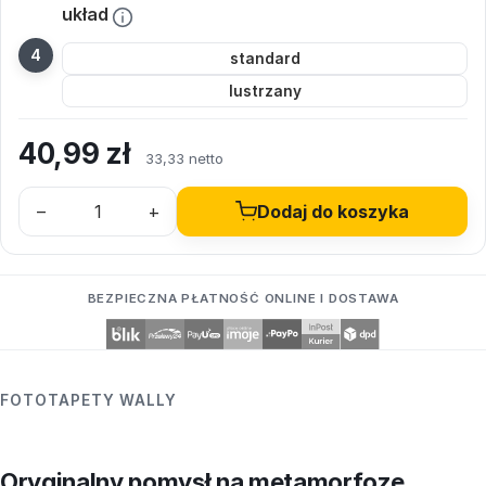
układ
standard
lustrzany
40,99
zł
33,33 netto
–
+
Dodaj do koszyka
BEZPIECZNA PŁATNOŚĆ ONLINE I DOSTAWA
FOTOTAPETY WALLY
Oryginalny pomysł na metamorfozę