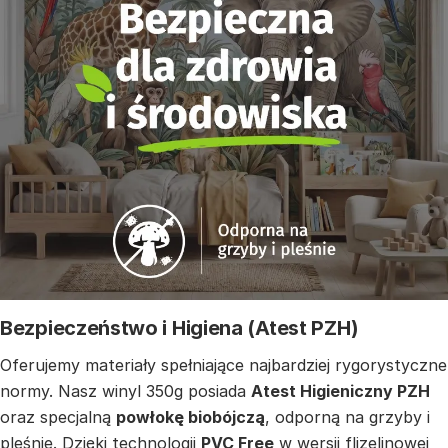
Bezpieczeństwo i Higiena (Atest PZH)
Oferujemy materiały spełniające najbardziej rygorystyczne
normy. Nasz winyl 350g posiada
Atest Higieniczny PZH
oraz specjalną
powłokę biobójczą
, odporną na grzyby i
pleśnie. Dzięki technologii
PVC Free
w wersji flizelinowej