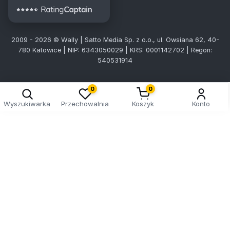
2009 - 2026 © Wally | Satto Media Sp. z o.o., ul. Owsiana 62, 40-
780 Katowice | NIP: 6343050029 | KRS: 0001142702 | Regon:
540531914
0
0
Wyszukiwarka
Przechowalnia
Koszyk
Konto