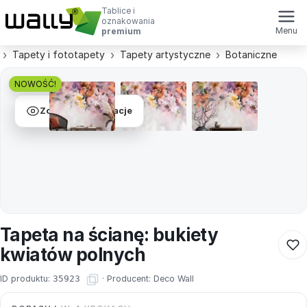
Tablice i
oznakowania
Menu
premium
Tapety i fototapety
Tapety artystyczne
Botaniczne
NOWOŚĆ!
Zobacz wizualizacje
Tapeta na ścianę: bukiety
kwiatów polnych
ID produktu:
35923
·
Producent:
Deco Wall