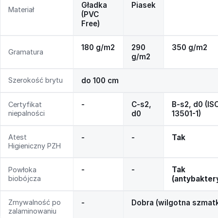
Gładka
Piasek
Materiał
(PVC
Free)
180 g/m2
290
350 g/m2
Gramatura
g/m2
Szerokość brytu
do 100 cm
-
C-s2,
B-s2, d0 (IS
Certyfikat
niepalności
d0
13501-1)
Atest
-
-
Tak
Higieniczny PZH
-
-
Tak
Powłoka
biobójcza
(antybakter
Zmywalność po
-
Dobra (wilgotna szmat
zalaminowaniu