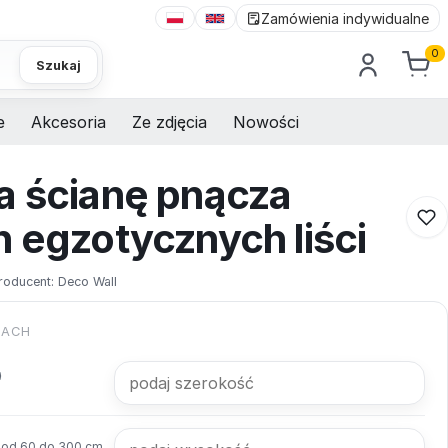
Zamówienia indywidualne
0
Szukaj
e
Akcesoria
Ze zdjęcia
Nowości
a ścianę pnącza
h egzotycznych liści
roducent:
Deco Wall
KACH
od 60 do 300 cm