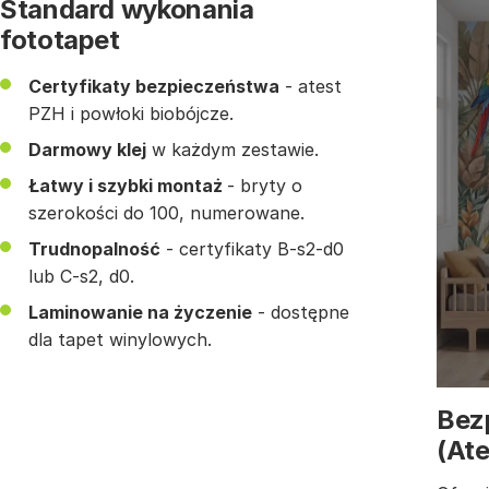
Standard wykonania
fototapet
Certyfikaty bezpieczeństwa
- atest
PZH i powłoki biobójcze.
Darmowy klej
w każdym zestawie.
Łatwy i szybki montaż
- bryty o
szerokości do 100, numerowane.
Trudnopalność
- certyfikaty B-s2-d0
lub C-s2, d0.
Laminowanie na życzenie
- dostępne
dla tapet winylowych.
Bez
(At