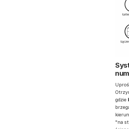
Syst
num
Uproś
Otrzy
gdzie
brzeg
kierun
"na st