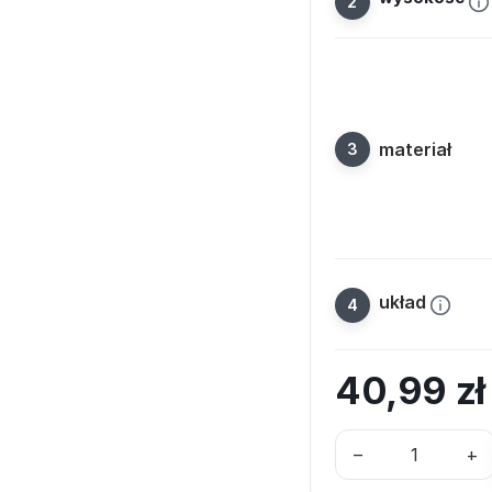
materiał
układ
40,99
z
–
+