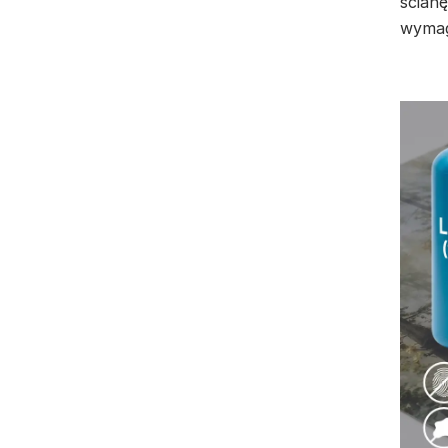
ścianę
wymag