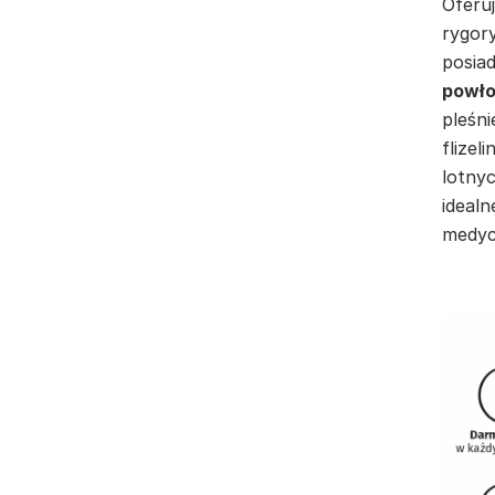
Oferuj
rygor
posia
powło
pleśni
flizel
lotnyc
idealn
medyc