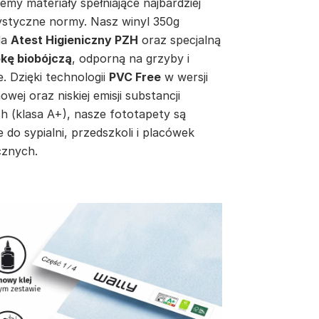
emy materiały spełniające najbardziej
ystyczne normy. Nasz winyl 350g
da
Atest Higieniczny PZH
oraz specjalną
kę biobójczą
, odporną na grzyby i
e. Dzięki technologii
PVC Free
w wersji
inowej oraz niskiej emisji substancji
h (klasa A+), nasze fototapety są
e do sypialni, przedszkoli i placówek
znych.