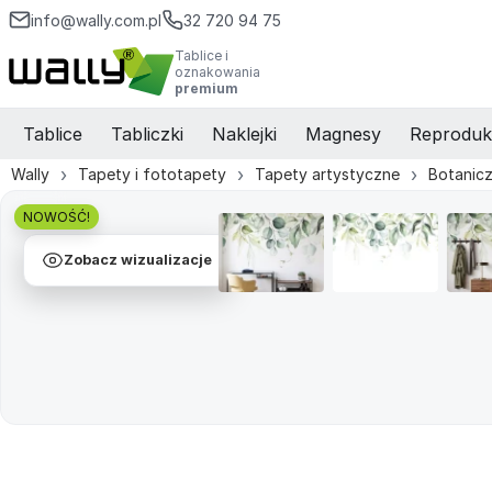
info@wally.com.pl
32 720 94 75
Tablice i
oznakowania
premium
Tablice
Tabliczki
Naklejki
Magnesy
Reproduk
Wally
Tapety i fototapety
Tapety artystyczne
Botanic
NOWOŚĆ!
Zobacz wizualizacje