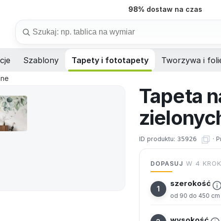
7 dni
produkcja na wymiar
Szukaj
cje
Szablony
Tapety i fototapety
Tworzywa i foli
zne
Tapeta n
zielonyc
ID produktu:
35926
·
P
DOPASUJ
W 4 KRO
szerokość
od 90 do 450 cm
wysokość