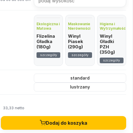
Ekologiczna i
Maskowanie
Higiena i
Matowa
Nierówności
Wytrzymałość
Flizelina
Winyl
Winyl
Gładka
Piasek
Gładki
(180g)
(290g)
PZH
(350g)
szczegóły
szczegóły
szczegóły
standard
lustrzany
ł
33,33 netto
Dodaj do koszyka