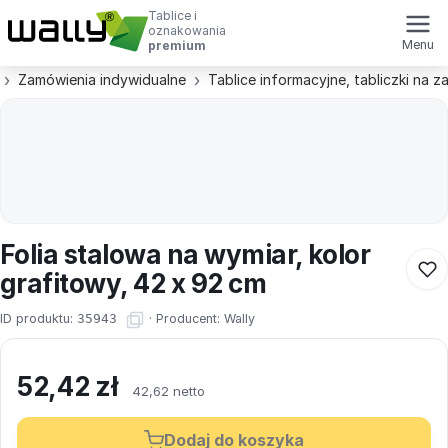
Tablice i
oznakowania
Menu
premium
Zamówienia indywidualne
Tablice informacyjne, tabliczki na 
Folia stalowa na wymiar, kolor
grafitowy, 42 x 92 cm
ID produktu:
35943
·
Producent:
Wally
52,42
zł
42,62 netto
Dodaj do koszyka