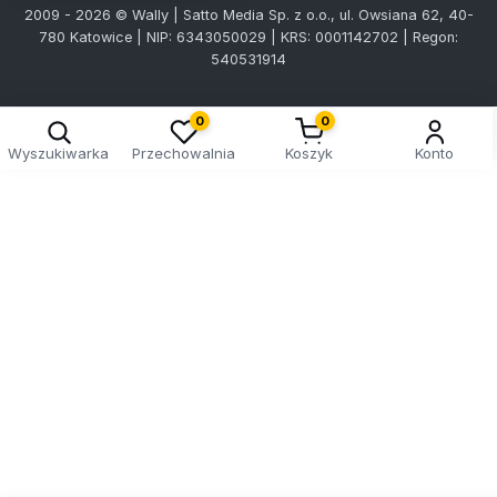
2009 - 2026 © Wally | Satto Media Sp. z o.o., ul. Owsiana 62, 40-
780 Katowice | NIP: 6343050029 | KRS: 0001142702 | Regon:
540531914
0
0
Wyszukiwarka
Przechowalnia
Koszyk
Konto