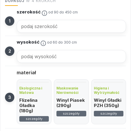
DOPASUJ
W 4 KROKACH
szerokość
od 90 do 450 cm
wysokość
od 60 do 300 cm
materiał
Ekologiczna i
Maskowanie
Higiena i
Matowa
Nierówności
Wytrzymałość
Flizelina
Winyl Piasek
Winyl Gładki
Gładka
(290g)
PZH (350g)
(180g)
szczegóły
szczegóły
szczegóły