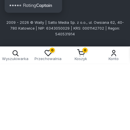
2009 - 2026 © Wally | Satto Media Sp. z o.o., ul. Owsiana 62, 40-
780 Katowice | NIP: 6343050029 | KRS: 0001142702 | Regon:
540531914
0
0
Wyszukiwarka
Przechowalnia
Koszyk
Konto