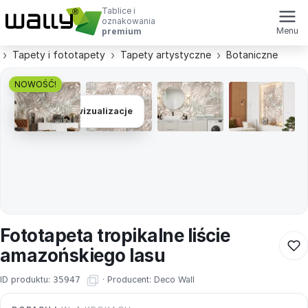
Tablice i
oznakowania
Menu
premium
Tapety i fototapety
Tapety artystyczne
Botaniczne
NOWOŚĆ!
Zobacz wizualizacje
Fototapeta tropikalne liście
amazońskiego lasu
ID produktu:
35947
·
Producent:
Deco Wall