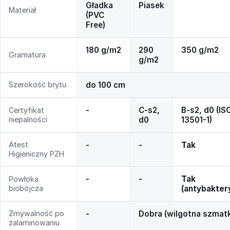
Gładka
Piasek
Materiał
(PVC
Free)
180 g/m2
290
350 g/m2
Gramatura
g/m2
Szerokość brytu
do 100 cm
-
C-s2,
B-s2, d0 (IS
Certyfikat
niepalności
d0
13501-1)
Atest
-
-
Tak
Higieniczny PZH
-
-
Tak
Powłoka
biobójcza
(antybakter
Zmywalność po
-
Dobra (wilgotna szmat
zalaminowaniu