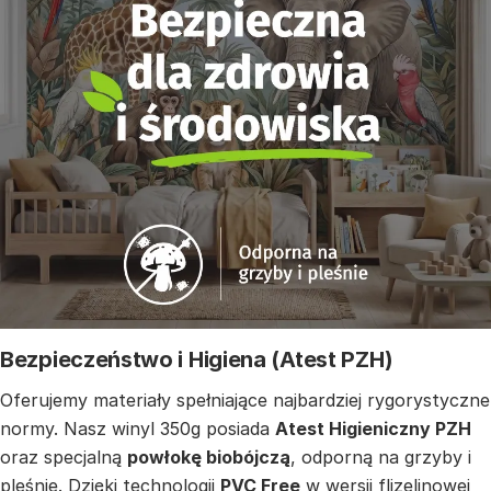
Bezpieczeństwo i Higiena (Atest PZH)
Oferujemy materiały spełniające najbardziej rygorystyczne
normy. Nasz winyl 350g posiada
Atest Higieniczny PZH
oraz specjalną
powłokę biobójczą
, odporną na grzyby i
pleśnie. Dzięki technologii
PVC Free
w wersji flizelinowej