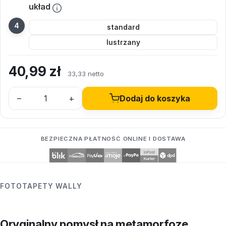
układ
standard
lustrzany
40,99
zł
33,33 netto
–
+
Dodaj do koszyka
BEZPIECZNA PŁATNOŚĆ ONLINE I DOSTAWA
FOTOTAPETY WALLY
Oryginalny pomysł na metamorfozę