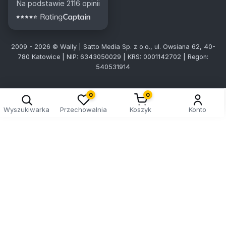
Na podstawie 2116 opinii
2009 - 2026 © Wally | Satto Media Sp. z o.o., ul. Owsiana 62, 40-
780 Katowice | NIP: 6343050029 | KRS: 0001142702 | Regon:
540531914
0
0
Wyszukiwarka
Przechowalnia
Koszyk
Konto