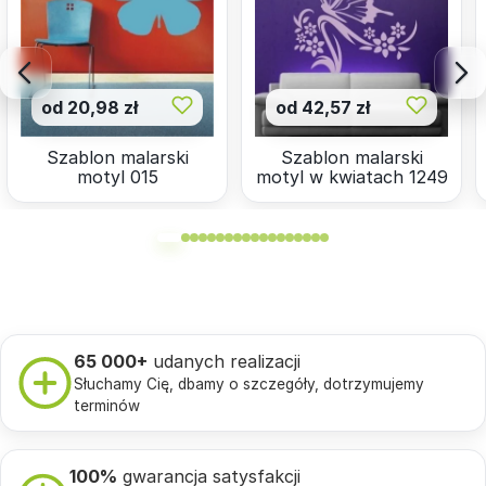
od 20,98 zł
od 42,57 zł
Szablon malarski
Szablon malarski
motyl 015
motyl w kwiatach 1249
65 000+
udanych realizacji
Słuchamy Cię, dbamy o szczegóły, dotrzymujemy
terminów
100%
gwarancja satysfakcji