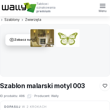
Tablice i
oznakowania
Menu
premium
Szablony
Zwierzęta
Zobacz na ścianie
Szablon malarski motyl 003
ID produktu:
406
·
Producent:
Wally
DOPASUJ
W 2 KROKACH