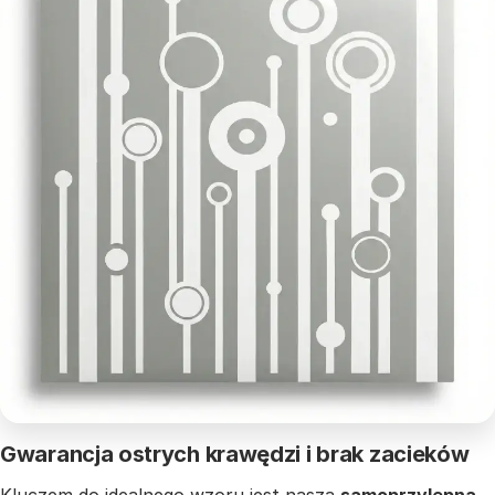
Gwarancja ostrych krawędzi i brak zacieków