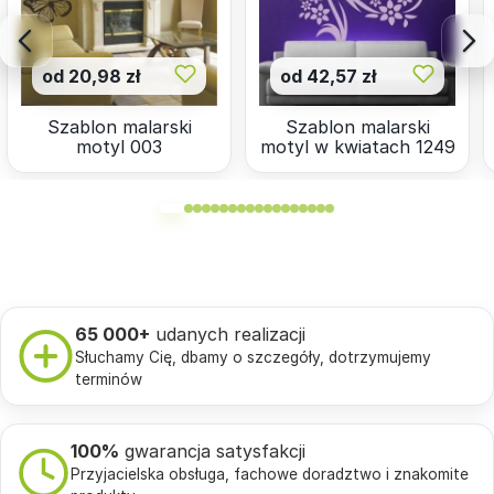
od 20,98 zł
od 42,57 zł
Szablon malarski
Szablon malarski
motyl 003
motyl w kwiatach 1249
65 000+
udanych realizacji
Słuchamy Cię, dbamy o szczegóły, dotrzymujemy
terminów
100%
gwarancja satysfakcji
Przyjacielska obsługa, fachowe doradztwo i znakomite