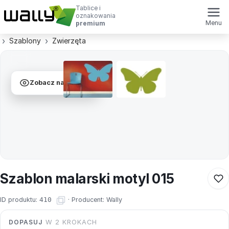
Tablice i
oznakowania
Menu
premium
Szablony
Zwierzęta
Zobacz na ścianie
Szablon malarski motyl 015
ID produktu:
410
·
Producent:
Wally
DOPASUJ
W 2 KROKACH