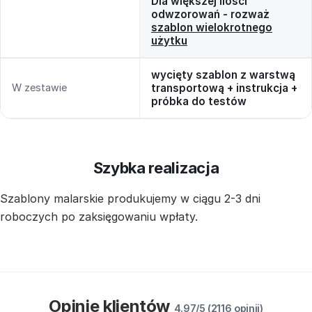
Dla większej ilości
odwzorowań - rozważ
szablon wielokrotnego
użytku
wycięty szablon z warstwą
W zestawie
transportową + instrukcja +
próbka do testów
Szybka realizacja
Szablony malarskie produkujemy w ciągu 2-3 dni
roboczych po zaksięgowaniu wpłaty.
Opinie klientów
4.97/5 (2116 opinii)