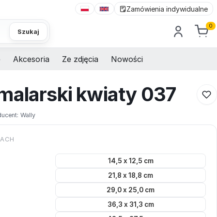
Zamówienia indywidualne
0
Szukaj
e
Akcesoria
Ze zdjęcia
Nowości
malarski kwiaty 037
ducent:
Wally
KACH
14,5 x 12,5 cm
21,8 x 18,8 cm
29,0 x 25,0 cm
36,3 x 31,3 cm