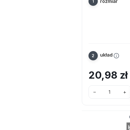
rozmiar
układ
20,98
zł
–
+