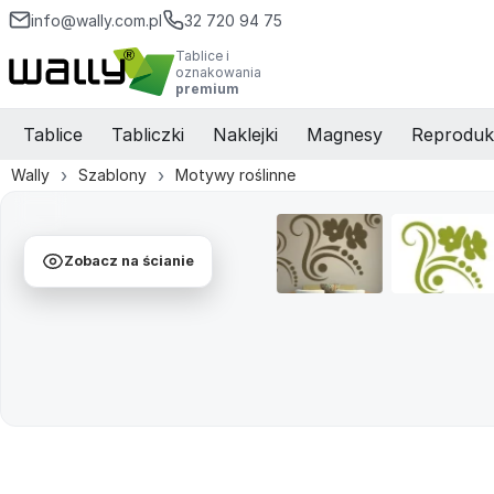
info@wally.com.pl
32 720 94 75
Tablice i
oznakowania
premium
Tablice
Tabliczki
Naklejki
Magnesy
Reproduk
Wally
Szablony
Motywy roślinne
Zobacz na ścianie