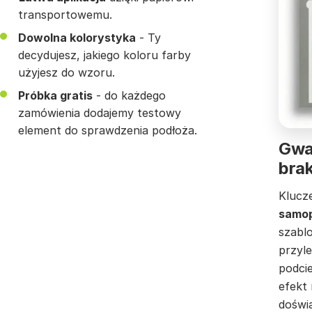
transportowemu.
Dowolna kolorystyka
- Ty
decydujesz, jakiego koloru farby
użyjesz do wzoru.
Próbka gratis
- do każdego
zamówienia dodajemy testowy
element do sprawdzenia podłoża.
Gwar
bra
Klucz
samop
szabl
przyle
podci
efekt 
doświ