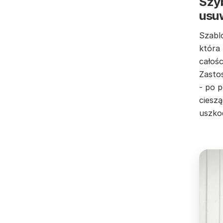
Szyb
usu
Szabl
która
całośc
Zastos
- po 
cieszą
uszko