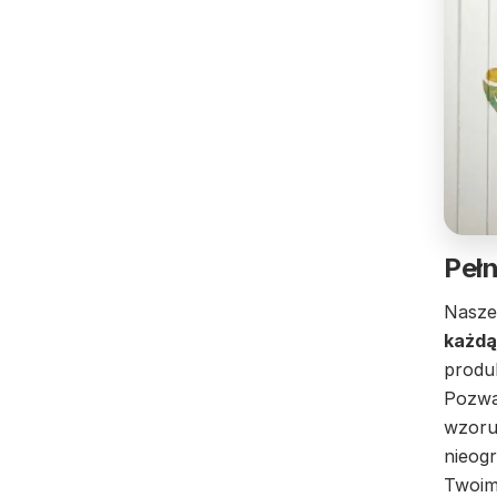
Pełn
Nasze
każdą
produ
Pozwa
wzoru
nieog
Twoim