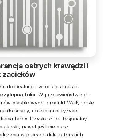
ancja ostrych krawędzi i
k zacieków
em do idealnego wzoru jest nasza
rzylepna folia
. W przeciwieństwie do
onów plastikowych, produkt Wally ściśle
ga do ściany, co eliminuje ryzyko
ekania farby. Uzyskasz profesjonalny
malarski, nawet jeśli nie masz
adczenia w pracach dekoratorskich.