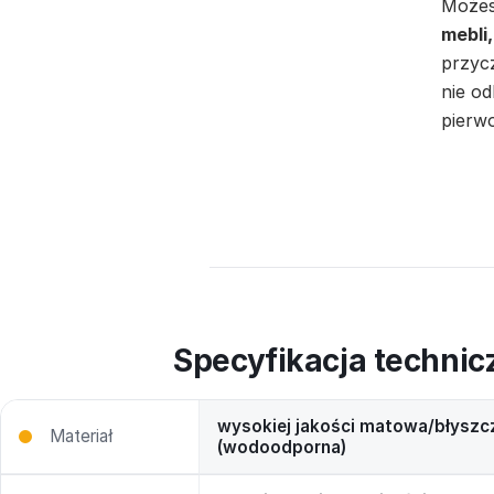
Możes
mebli,
przyc
nie od
pierwo
Specyfikacja technic
wysokiej jakości matowa/błyszc
Materiał
(wodoodporna)