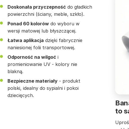
Doskonała przyczepność
do gładkich
powierzchni (ściany, meble, szkło).
Ponad 60 kolorów
do wyboru w
wersji matowej lub błyszczącej.
Łatwa aplikacja
dzięki fabrycznie
naniesionej folii transportowej.
Odporność na wilgoć
i
promieniowanie UV - kolory nie
blakną.
Bezpieczne materiały
- produkt
polski, idealny do sypialni i pokoi
dziecięcych.
Bana
to 
Uproś