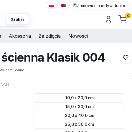
Zamówienia indywidualne
0
Szukaj
e
Akcesoria
Ze zdjęcia
Nowości
 ścienna Klasik 004
oducent:
Wally
KACH
10,0 x 20,0 cm
15,0 x 30,0 cm
20,0 x 40,0 cm
25,0 x 50,0 cm