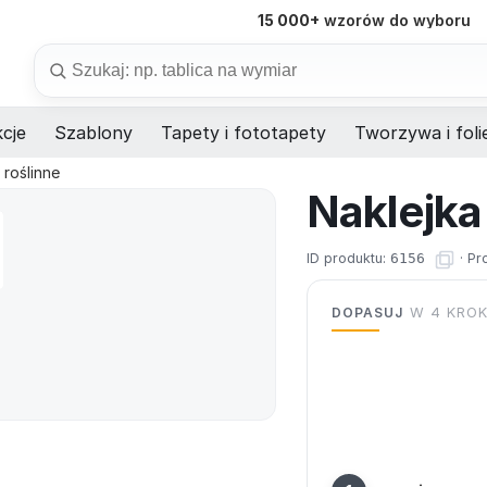
15 000+
wzorów do wyboru
Szukaj
cje
Szablony
Tapety i fototapety
Tworzywa i foli
roślinne
Naklejka
ID produktu:
6156
·
Pr
DOPASUJ
W 4 KRO