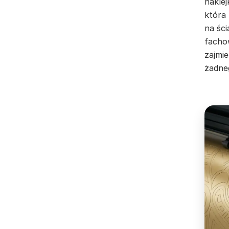
nakle
która
na ści
facho
zajmie
żadne