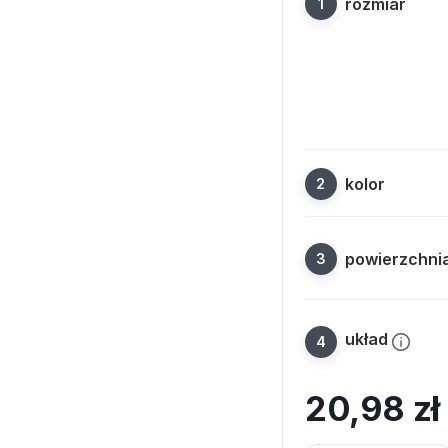
rozmiar
kolor
powierzchni
układ
20,98
zł