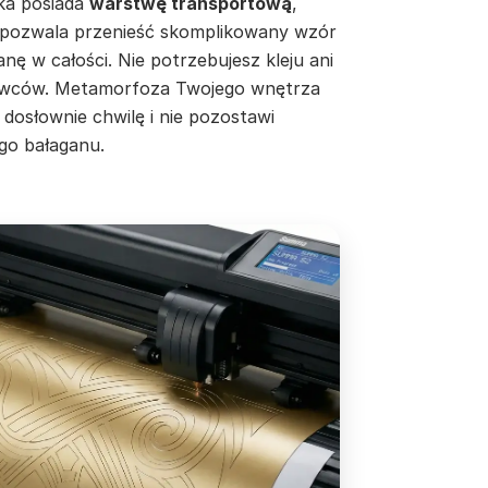
jka posiada
warstwę transportową
,
 pozwala przenieść skomplikowany wzór
anę w całości. Nie potrzebujesz kleju ani
wców. Metamorfoza Twojego wnętrza
 dosłownie chwilę i nie pozostawi
go bałaganu.