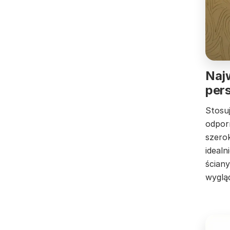
Najw
pers
Stosu
odporn
szero
idealn
ścian
wyglą