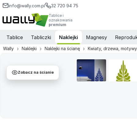
info@wally.com.pl
32 720 94 75
Tablice i
oznakowania
premium
Tablice
Tabliczki
Naklejki
Magnesy
Reproduk
Wally
Naklejki
Naklejki na ścianę
Kwiaty, drzewa, motywy 
Zobacz na ścianie