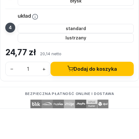
błysk
układ
standard
lustrzany
24,77
zł
20,14 netto
–
+
Dodaj do koszyka
BEZPIECZNA PŁATNOŚĆ ONLINE I DOSTAWA