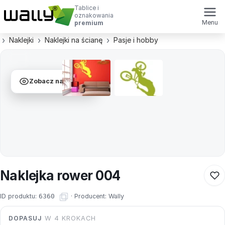
Tablice i
oznakowania
Menu
premium
Naklejki
Naklejki na ścianę
Pasje i hobby
Zobacz na ścianie
Naklejka rower 004
ID produktu:
6360
·
Producent:
Wally
DOPASUJ
W 4 KROKACH