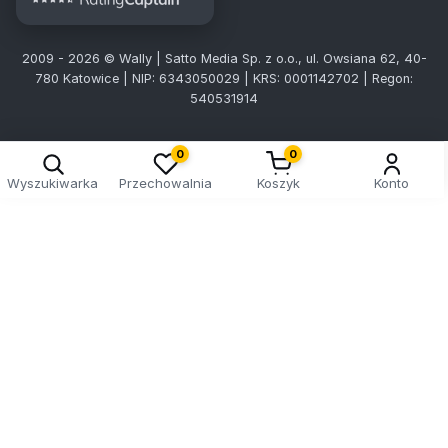
2009 - 2026 © Wally | Satto Media Sp. z o.o., ul. Owsiana 62, 40-
780 Katowice | NIP: 6343050029 | KRS: 0001142702 | Regon:
540531914
0
0
Wyszukiwarka
Przechowalnia
Koszyk
Konto