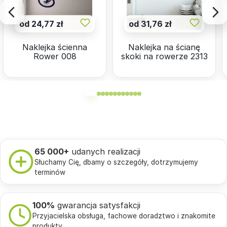
od 24,77 zł
od 31,76 zł
Naklejka ścienna
Naklejka na ścianę
Rower 008
skoki na rowerze 2313
65 000+
udanych realizacji
Słuchamy Cię, dbamy o szczegóły, dotrzymujemy
terminów
100%
gwarancja satysfakcji
Przyjacielska obsługa, fachowe doradztwo i znakomite
produkty