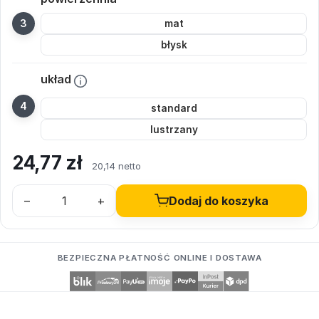
mat
błysk
układ
standard
lustrzany
24,77
zł
20,14 netto
–
+
Dodaj do koszyka
BEZPIECZNA PŁATNOŚĆ ONLINE I DOSTAWA