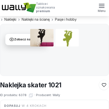
Tablice i
oznakowania
Menu
premium
Naklejki
Naklejki na ścianę
Pasje i hobby
Zobacz na ścianie
Naklejka skater 1021
ID produktu:
6378
·
Producent:
Wally
DOPASUJ
W 4 KROKACH