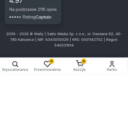
4.97
Na podstawie 2116 opinii
2009 - 2026 © Wally | Satto Media Sp. z o.o., ul. Owsiana 62, 40-
780 Katowice | NIP: 6343050029 | KRS: 0001142702 | Regon:
540531914
0
0
Wyszukiwarka
Przechowalnia
Koszyk
Konto