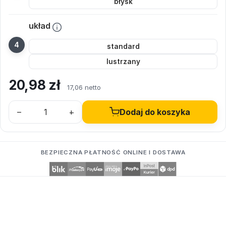
błysk
układ
standard
lustrzany
20,98
zł
17,06 netto
–
+
Dodaj do koszyka
BEZPIECZNA PŁATNOŚĆ ONLINE I DOSTAWA