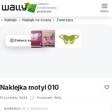
Tablice i
oznakowania
Menu
premium
Naklejki
Naklejki na ścianę
Zwierzęta
Zobacz na ścianie
Naklejka motyl 010
ID produktu:
6444
·
Producent:
Wally
DOPASUJ
W 4 KROKACH