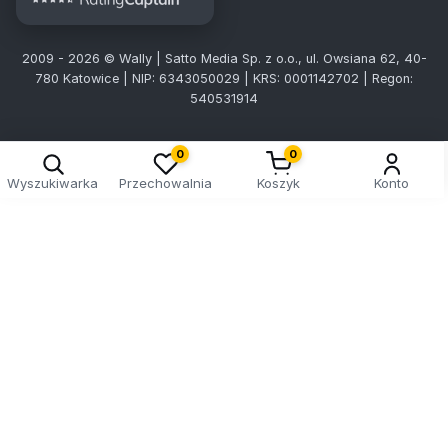
2009 - 2026 © Wally | Satto Media Sp. z o.o., ul. Owsiana 62, 40-
780 Katowice | NIP: 6343050029 | KRS: 0001142702 | Regon:
540531914
0
0
Wyszukiwarka
Przechowalnia
Koszyk
Konto