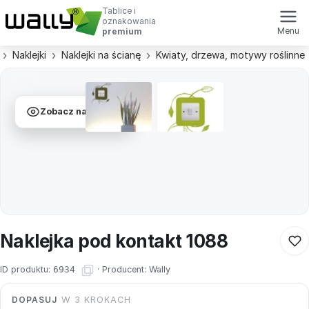
Tablice i
oznakowania
Menu
premium
Naklejki
Naklejki na ścianę
Kwiaty, drzewa, motywy roślinne
Zobacz na ścianie
Naklejka pod kontakt 1088
ID produktu:
6934
·
Producent:
Wally
DOPASUJ
W 3 KROKACH