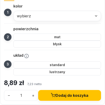
kolor
wybierz
powierzchnia
mat
błysk
układ
standard
lustrzany
8,89
zł
7,23 netto
–
+
Dodaj do koszyka