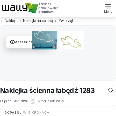
Tablice i
oznakowania
Menu
premium
Naklejki
Naklejki na ścianę
Zwierzęta
Zobacz na ścianie
Naklejka ścienna łabędź 1283
ID produktu:
7096
·
Producent:
Wally
DOPASUJ
W 4 KROKACH