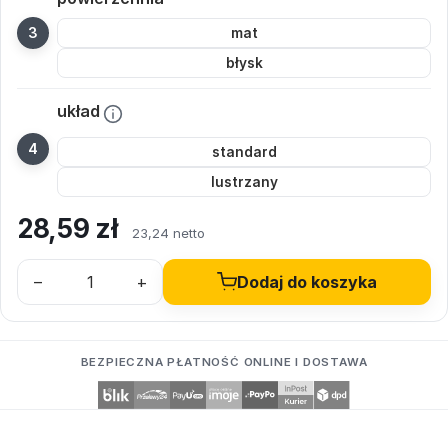
mat
błysk
układ
standard
lustrzany
28,59
zł
23,24 netto
–
+
Dodaj do koszyka
BEZPIECZNA PŁATNOŚĆ ONLINE I DOSTAWA