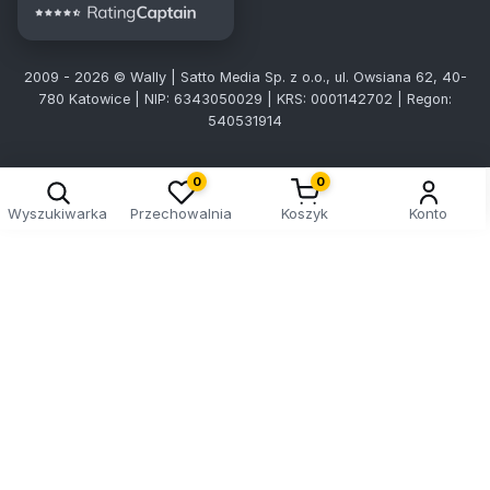
2009 - 2026 © Wally | Satto Media Sp. z o.o., ul. Owsiana 62, 40-
780 Katowice | NIP: 6343050029 | KRS: 0001142702 | Regon:
540531914
0
0
Wyszukiwarka
Przechowalnia
Koszyk
Konto