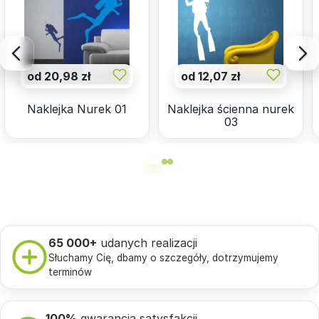
od 20,98 zł
od 12,07 zł
Naklejka Nurek 01
Naklejka ścienna nurek
03
65 000+
udanych realizacji
Słuchamy Cię, dbamy o szczegóły, dotrzymujemy
terminów
100%
gwarancja satysfakcji