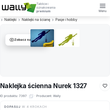
Tablice i
oznakowania
Menu
premium
Naklejki
Naklejki na ścianę
Pasje i hobby
Zobacz na ścianie
Naklejka ścienna Nurek 1327
ID produktu:
7397
·
Producent:
Wally
DOPASUJ
W 4 KROKACH