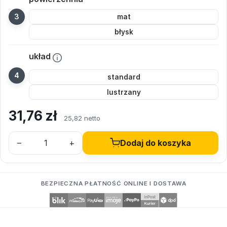
mat
błysk
układ
standard
lustrzany
31,76
zł
25,82 netto
–
+
Dodaj do koszyka
BEZPIECZNA PŁATNOŚĆ ONLINE I DOSTAWA