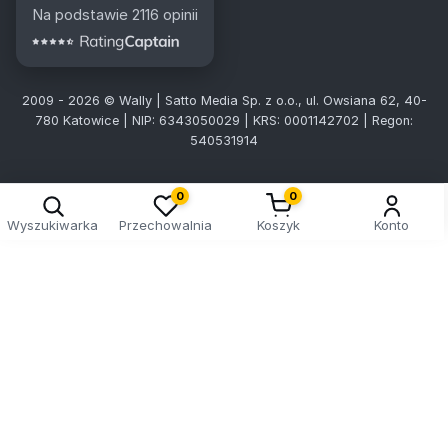
Na podstawie 2116 opinii
2009 - 2026 © Wally | Satto Media Sp. z o.o., ul. Owsiana 62, 40-
780 Katowice | NIP: 6343050029 | KRS: 0001142702 | Regon:
540531914
0
0
Wyszukiwarka
Przechowalnia
Koszyk
Konto